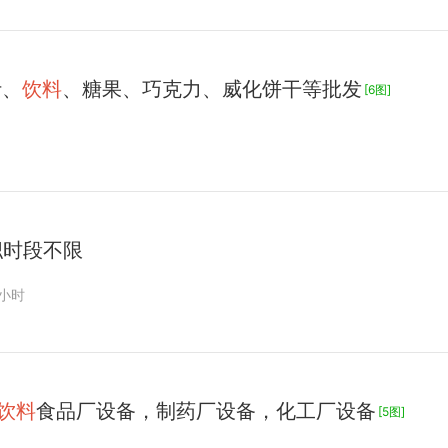
汁、
饮料
、糖果、巧克力、威化饼干等批发
[6图]
职时段不限
0小时
饮料
食品厂设备，制药厂设备，化工厂设备
[5图]