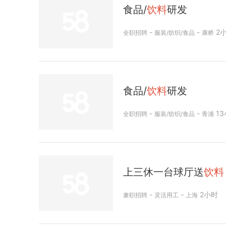
食品/
饮料
研发
-
-
2
全职招聘
服装/纺织/食品
康桥
食品/
饮料
研发
-
-
13
全职招聘
服装/纺织/食品
青浦
上三休一台球厅送
饮料
-
-
2小时
兼职招聘
灵活用工
上海