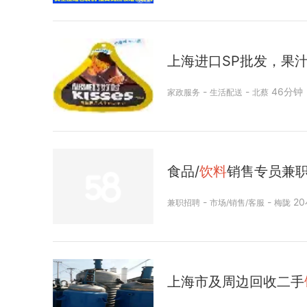
上海进口SP批发，果
-
-
46分钟
家政服务
生活配送
北蔡
食品/
饮料
销售专员兼
-
-
2
兼职招聘
市场/销售/客服
梅陇
上海市及周边回收二手