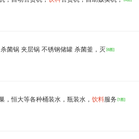
杀菌锅 夹层锅 不锈钢储罐 杀菌釜，灭
[6图]
巢，恒大等各种桶装水，瓶装水，
饮料
服务
[1图]