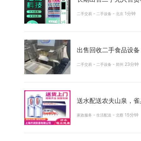
-
-
1分钟
二手交易
二手设备
北京
出售回收二手食品设备 
-
-
23分钟
二手交易
二手设备
郑州
送水配送农夫山泉，雀
-
-
15分钟
家政服务
生活配送
北蔡