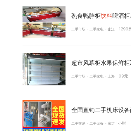
熟食鸭脖柜
饮料
啤酒柜
-
-
- 1299
二手市场
二手家电
张江
超市风幕柜水果保鲜柜
-
-
- 99元 
二手市场
二手家电
上海
全国直销二手机床设备
-
-
1小时
二手交易
二手设备
廊坊