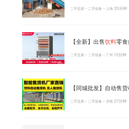
-
-
25分钟
二手交易
二手设备
上海
【全新】出售
饮料
零食
-
-
12分钟
二手交易
二手设备
广州
【同城批发】自动售货
-
-
27分钟
二手交易
二手设备
济南