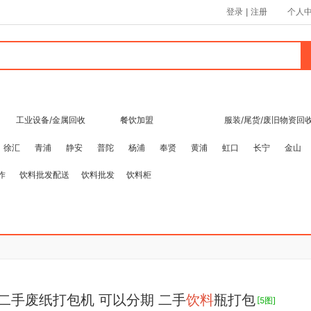
登录
|
注册
个人
工业设备/金属回收
餐饮加盟
服装/尾货/废旧物资回
徐汇
青浦
静安
普陀
杨浦
奉贤
黄浦
虹口
长宁
金山
作
饮料批发配送
饮料批发
饮料柜
二手废纸打包机 可以分期 二手
饮料
瓶打包
[5图]