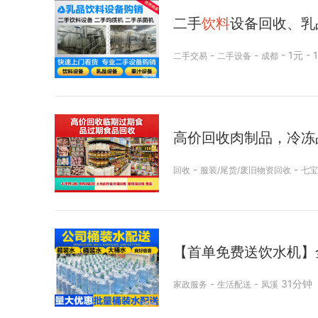
二手
饮料
设备回收、乳
-
-
- 1元 -
二手交易
二手设备
成都
高价回收肉制品，冷冻
-
-
回收
服装/尾货/废旧物资回收
七宝
【首单免费送饮水机】全
-
-
31分钟
家政服务
生活配送
凤溪