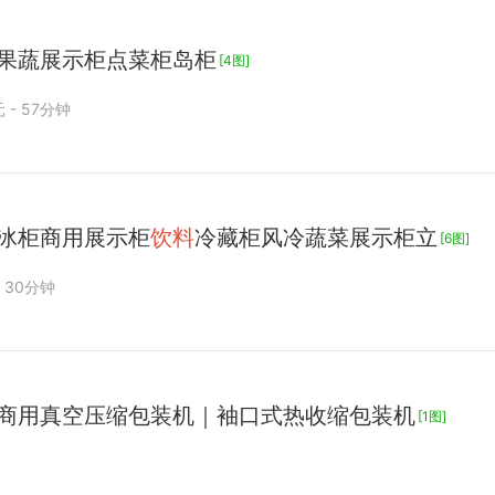
果蔬展示柜点菜柜岛柜
[4图]
元 - 57分钟
冰柜商用展示柜
饮料
冷藏柜风冷蔬菜展示柜立
[6图]
- 30分钟
商用真空压缩包装机｜袖口式热收缩包装机
[1图]