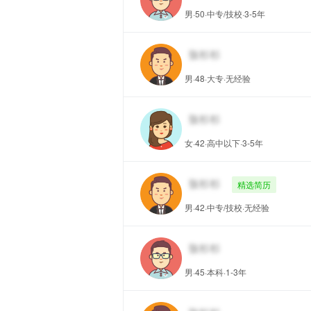
男·50·中专/技校·3-5年
男·48·大专·无经验
女·42·高中以下·3-5年
精选简历
男·42·中专/技校·无经验
男·45·本科·1-3年