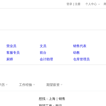
登录
|
注册
个人中心
营业员
文员
销售代表
客服专员
前台
幼教
厨师
会计助理
仓库管理员
学历
工作经验
期望薪资
想找：上海｜销售
期望工资：面议