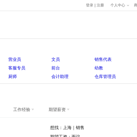
登录
|
注册
个人中心
营业员
文员
销售代表
客服专员
前台
幼教
厨师
会计助理
仓库管理员
工作经验
期望薪资
想找：上海｜销售
期望工资：面议