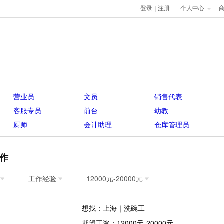
登录
|
注册
个人中心
营业员
文员
销售代表
客服专员
前台
幼教
厨师
会计助理
仓库管理员
作
工作经验
12000元-20000元
想找：上海｜洗碗工
期望工资：12000元-20000元