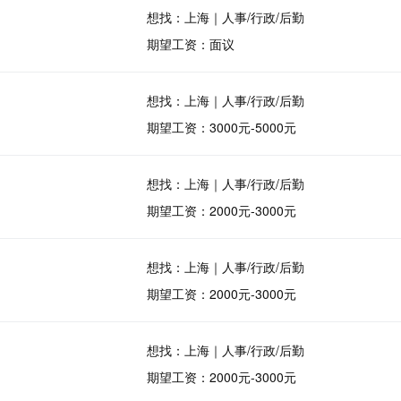
想找：上海｜人事/行政/后勤
期望工资：面议
想找：上海｜人事/行政/后勤
期望工资：3000元-5000元
想找：上海｜人事/行政/后勤
期望工资：2000元-3000元
想找：上海｜人事/行政/后勤
期望工资：2000元-3000元
想找：上海｜人事/行政/后勤
期望工资：2000元-3000元