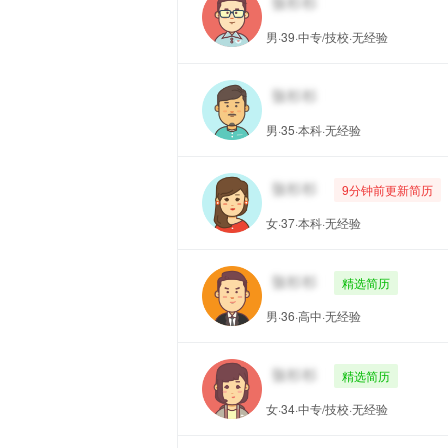
男·39·中专/技校·无经验
男·35·本科·无经验
9分钟前更新简历
女·37·本科·无经验
精选简历
男·36·高中·无经验
精选简历
女·34·中专/技校·无经验