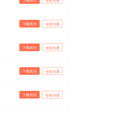
在线沟通
下载简历
在线沟通
下载简历
在线沟通
下载简历
在线沟通
下载简历
在线沟通