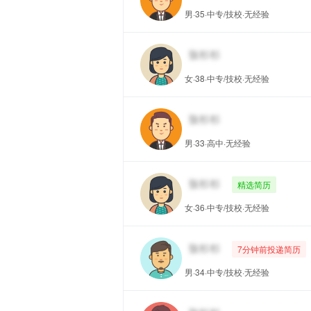
男·35·中专/技校·无经验
女·38·中专/技校·无经验
男·33·高中·无经验
精选简历
女·36·中专/技校·无经验
7分钟前投递简历
男·34·中专/技校·无经验