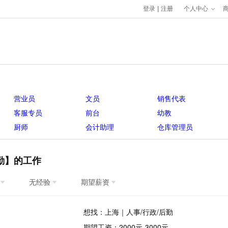
登录
|
注册
个人中心
营业员
文员
销售代表
客服专员
前台
幼教
厨师
会计助理
仓库管理员
勤】的工作
无经验
期望薪资
想找：上海｜人事/行政/后勤
期望工资：2000元-3000元