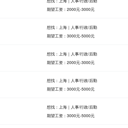
想找：上海｜人事/行政/后勤
期望工资：2000元-3000元
想找：上海｜人事/行政/后勤
期望工资：3000元-5000元
想找：上海｜人事/行政/后勤
期望工资：2000元-3000元
想找：上海｜人事/行政/后勤
期望工资：3000元-5000元
想找：上海｜人事/行政/后勤
期望工资：3000元-5000元