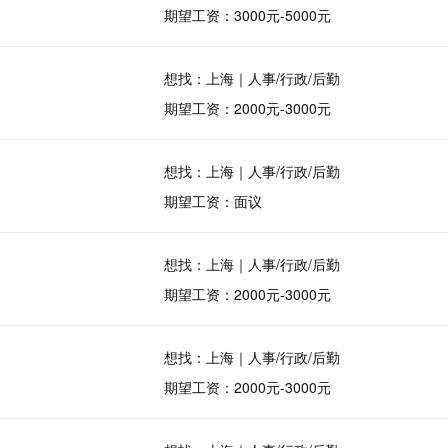
期望工资：3000元-5000元
想找：上海｜人事/行政/后勤
期望工资：2000元-3000元
想找：上海｜人事/行政/后勤
期望工资：面议
想找：上海｜人事/行政/后勤
期望工资：2000元-3000元
想找：上海｜人事/行政/后勤
期望工资：2000元-3000元