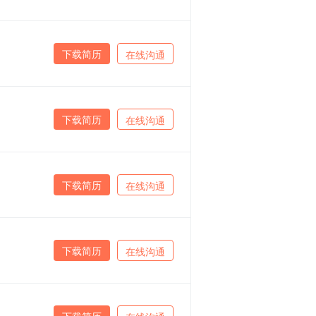
下载简历
在线沟通
下载简历
在线沟通
下载简历
在线沟通
下载简历
在线沟通
下载简历