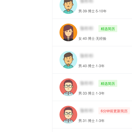
男·39·博士·5-10年
精选简历
女·40·博士·无经验
男·40·博士·1-3年
精选简历
男·33·博士·1-3年
6分钟前更新简历
男·31·博士·1-3年