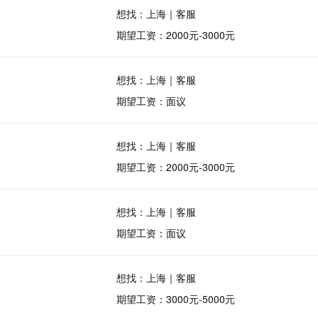
想找：上海｜客服
期望工资：2000元-3000元
想找：上海｜客服
期望工资：面议
想找：上海｜客服
期望工资：2000元-3000元
想找：上海｜客服
期望工资：面议
想找：上海｜客服
期望工资：3000元-5000元