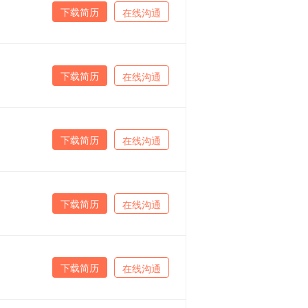
下载简历
在线沟通
下载简历
在线沟通
下载简历
在线沟通
下载简历
在线沟通
下载简历
在线沟通