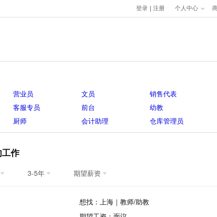
登录
|
注册
个人中心
营业员
文员
销售代表
客服专员
前台
幼教
厨师
会计助理
仓库管理员
的工作
3-5年
期望薪资
想找：上海｜教师/助教
期望工资：面议