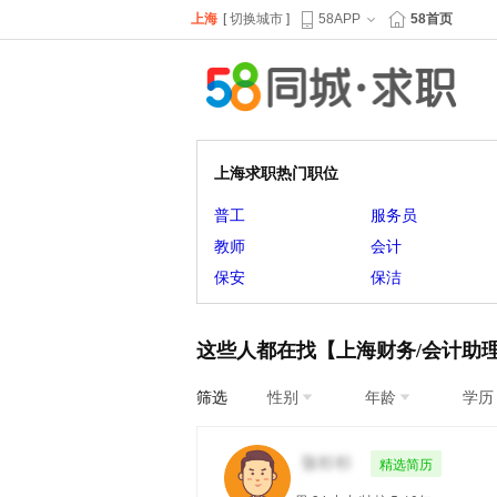
上海
[
切换城市
]
58APP
58首页
上海求职热门职位
普工
服务员
教师
会计
保安
保洁
这些人都在找【上海财务/会计助
筛选
性别
年龄
学历
精选简历